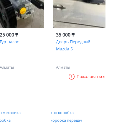
25 000 ₸
35 000 ₸
Гур насос
Дверь Передний
Mazda 5
Алматы
Алматы
Пожаловаться
п механика
кпп коробка
робка
коробка передач