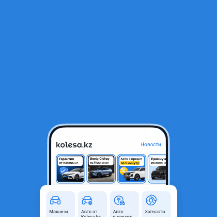
RU
Открыть приложение
В начало
1
/
2
Капот Mitsubishi L200
1 000 ₸
Город
Астана, Акмолинская