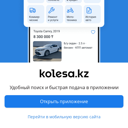
область
Состояние
Новая
Возможна рассрочка или
Да
кредит
Есть доставка
Да
Подходит на авто
Mitsubishi L200
2018 - н.в. 5 поколение рестайлинг (KJ/KK/KL), 2015 - 2019 5
поколение (KJ/KK/KL), 2013 - 2015 4 поколение рестайлинг
(KAxT/KBxT), 2006 - 2014 4 поколение (KAxT/KBxT)
Удобный поиск и быстрая подача в приложении
Комментарий продавца
Открыть приложение
И другие запчасти по этому авто!
Перейти в мобильную версию сайта