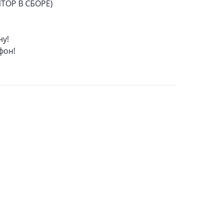
ОР В СБОРЕ)
ну!
фон!