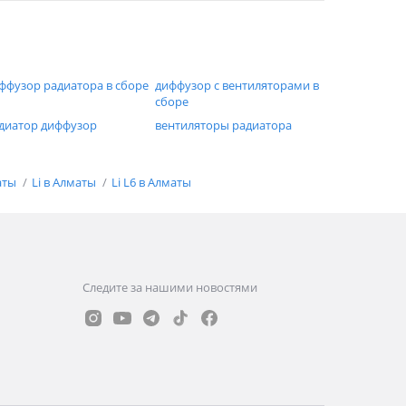
ффузор радиатора в сборе
диффузор с вентиляторами в
сборе
диатор диффузор
вентиляторы радиатора
аты
Li в Алматы
Li L6 в Алматы
Следите за нашими новостями