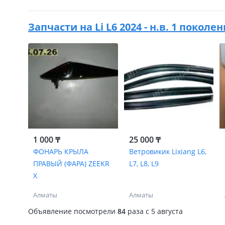
Запчасти на
Li L6 2024 - н.в. 1 поколе
1 000 ₸
25 000 ₸
ФОНАРЬ КРЫЛА
Ветровикик Lixiang L6,
ПРАВЫЙ (ФАРА) ZEEKR
L7, L8, L9
X
Алматы
Алматы
Объявление посмотрели
84
раза
c 5 августа