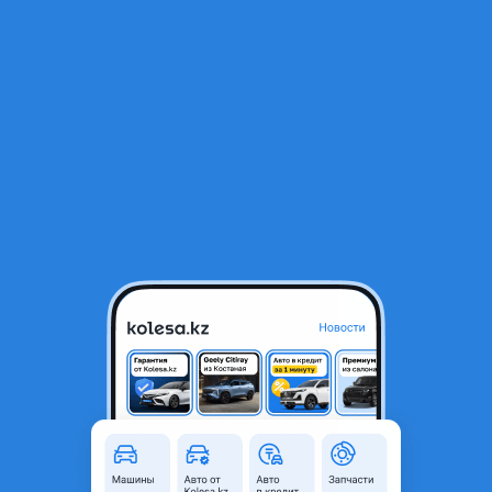
RU
Открыть приложение
1
/
3
Щиток приборов на тойота Камри 40
20 000 ₸
Город
Алматы, Алматинская