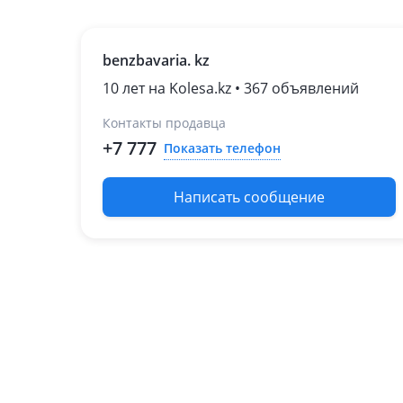
рестайлинг
2000 - 2004
benzbavaria. kz
W203/S203/CL203
1997 - 2001 W202/S202
10 лет на Kolesa.kz • 367 объявлений
рестайлинг
1993 - 1997 W202/S202
Контакты продавца
Mercedes-Benz E 320
+7 777
Показать телефон
2006 - 2009 W211/S211
рестайлинг
Написать сообщение
2002 - 2006 W211/S211
1999 - 2002 W210/S210
рестайлинг
1995 - 1999 W210/S210
Mercedes-Benz E 350
2009 - 2013
W212/S212/C207/A207
2006 - 2009 W211/S211
рестайлинг
2002 - 2006 W211/S211