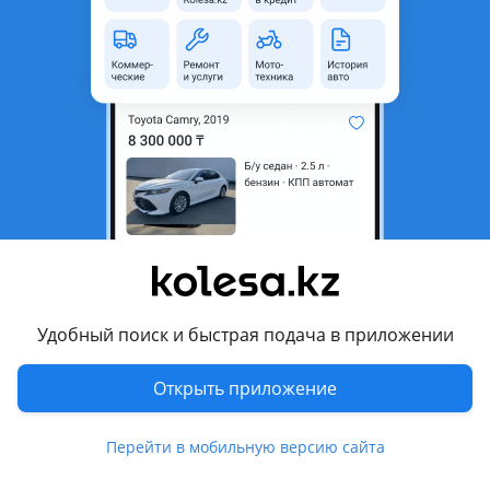
неактуальным.
Город
Семей, Абайская область
Состояние
Новая
Есть доставка
Да
Подходит на авто
Toyota Camry
2014 - 2018 XV50 рестайлинг (V55), 2011 - 2014 XV50
Комментарий продавца
Удобный поиск и быстрая подача в приложении
Передние подкрылки
Открыть приложение
Camry 50-55
Цена за каждую 10.000
Перейти в мобильную версию сайта
Хорошего качества
В наличии