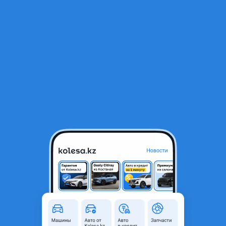
RU
Открыть приложение
В начало
1
/
2
Подкрылки передние камри 50-55
10 000 ₸
Объявление находится в архиве и может быть