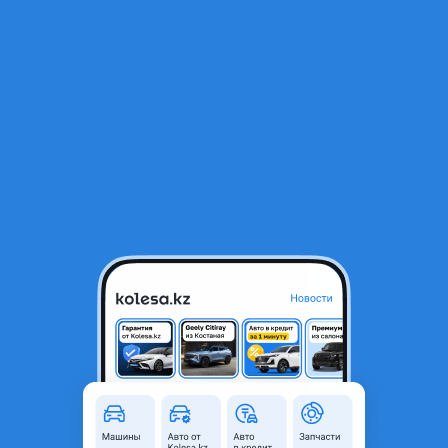
RU
Открыть приложение
В начало
1
/
2
Мкпп механика
150 000 ₸
Город
Усть-Каменогорск,