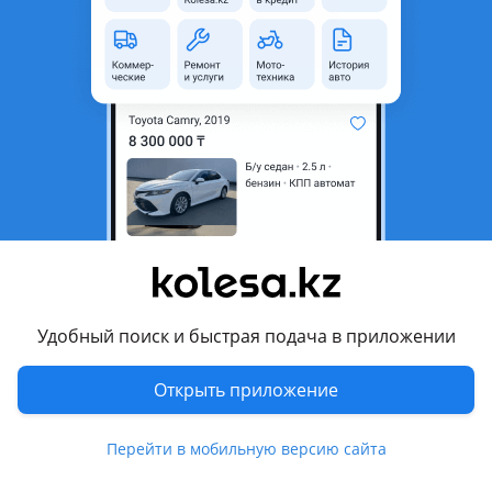
Восточно-Казахстанская
область
Состояние
Б/y
Оригинальность
Оригинал
Подходит на авто
Nissan Pathfinder
1985 - 1995 WD21
Nissan Terrano
1986 - 1995 WD21
Удобный поиск и быстрая подача в приложении
Комментарий продавца
Открыть приложение
Механика Ниссан Террано 3, 0, есть также другие запчасти
Перевести
Перейти в мобильную версию сайта