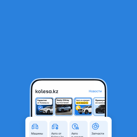
RU
Открыть приложение
1
/
4
Goodyear UltraGrip Ice 3 235/50 R21 101T Имеется диски одной
разной
220 000 ₸