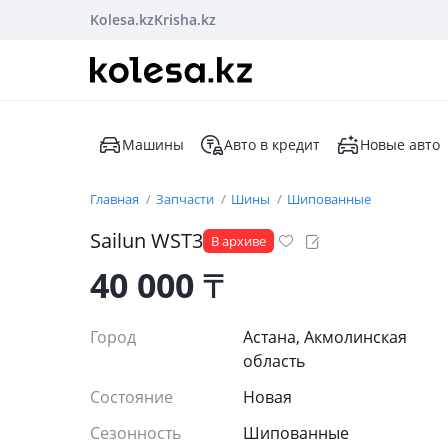
Kolesa.kz
Krisha.kz
Машины
Авто в кредит
Новые авто
Главная
Запчасти
Шины
Шипованные
Sailun WST3
В архиве
40 000
₸
Город
Астана, Акмолинская
область
Состояние
Новая
Сезонность
Шипованные