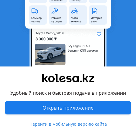
неактуальным.
Город
Алматы, Алматинская
область
Поколение
2002 - 2005 GG (GG/GY)
Кузов
Лифтбек
Объем двигателя, л
2 (бензин)
Пробег
350 000 км
Коробка передач
Автомат
Привод
Передний привод
Удобный поиск и быстрая подача в приложении
Руль
Слева
Цвет
синий
Открыть приложение
Растаможен в Казахстане
Нет
Перейти в мобильную версию сайта
литые диски, тонировка, люк, панорамная крыша ,