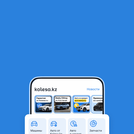
RU
Открыть приложение
1
/
5
Фонарь задний
75 000 ₸
Объявление находится в архиве и может быть