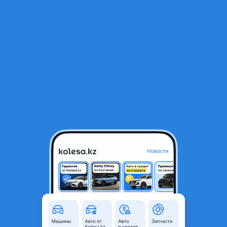
RU
Открыть приложение
Мотор и МКПП
Мотор и МКПП
50 000 ₸
Объявление находится в архиве и может быть
неактуальным.
Город
Павлодар, Павлодарская
область
Состояние
Б/y
Комментарий продавца
Продам мотор и МКПП на хундай соната 2003 года бу