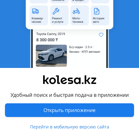
неактуальным.
Город
Актобе, Актюбинская
область
Поколение
2006 - 2014 3 поколение
Кузов
Внедорожник
Объем двигателя, л
6.2 (бензин)
Пробег
146 000 км
Коробка передач
Автомат
Привод
Полный привод
Удобный поиск и быстрая подача в приложении
Руль
Слева
Цвет
черный металлик
Открыть приложение
Растаможен в Казахстане
Да
Перейти в мобильную версию сайта
налог уплачен