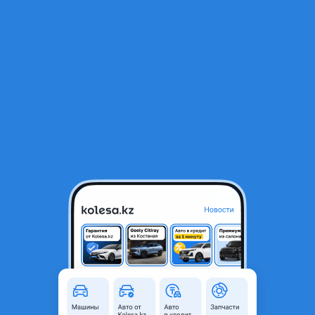
RU
Открыть приложение
1
/
17
Cadillac Escalade 2012 года
13 000 000 ₸
Объявление находится в архиве и может быть