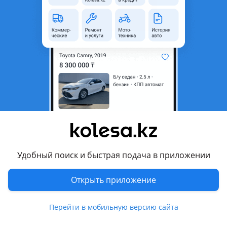
Кузов
Кроссовер
Объем двигателя, л
2.5 (бензин)
Коробка передач
Автомат
Привод
Передний привод
Руль
Слева
Растаможен в Казахстане
Да
Комментарий продавца
Новый Hyundai Santa Fe Travel — легендарный комфорт в
Hyundai Otyrar!
Удобный поиск и быстрая подача в приложении
Успейте приобрести обновленный кроссовер 2026 года в
комплектации
Travel
Открыть приложение
по отличной цене:
17 190 000 ₸
.
Идеальное сочетание мощности двигателя 2.5 л,
вместительности и современных технологий.
Перейти в мобильную версию сайта
Почему стоит выбрать Hyundai Otyrar: