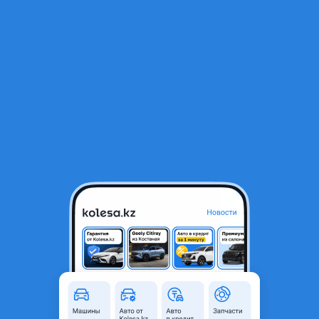
RU
Открыть приложение
1
/
24
Hyundai Santa Fe Travel 2026 года
17 390 000 ₸
Новая
Официальный дилер
Поколение
2023 - н.в. 5 поколение