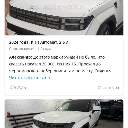
2024 года, КПП Автомат, 2.5 л.
Срок владения: 1-2 года
Александр:
До этого марки хундай не было. Что
сказать накатал 30 000. Из них 15. Проехал до
черноморского побережья и там по месту. Сиденья
удобные.4 взрослыхс комфортом правдав заде был
Читать весь отзыв
матрас и это была просторная кровать. Салон конечно
57
5
21 сентября
расчитан на семью и путешествия. Удобно комфортно
современо. Расход трасса на полном приводе в с
реднем 9л. Что приятно удивило учитывая серпантин
подъёмы в горы и т. Д. Тяги хватает на обгоны (пусть
говорят что хотят) прошёл урал и т. Д вообщем
проехал легко. Автосвет тоже заслуживает уважения.