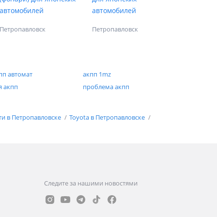
автомобилей
автомобилей
Петропавловск
Петропавловск
пп автомат
акпп 1mz
я акпп
проблема акпп
ти в Петропавловске
Toyota в Петропавловске
Следите за нашими новостями