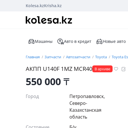
Kolesa.kz
Krisha.kz
Машины
Авто в кредит
Новые авто
Главная
Запчасти
Автозапчасти
Toyota
Toyota E
АКПП U140F 1MZ MCR40
В архиве
550 000
₸
Город
Петропавловск,
Северо-
Казахстанская
область
Состояние
Б/y