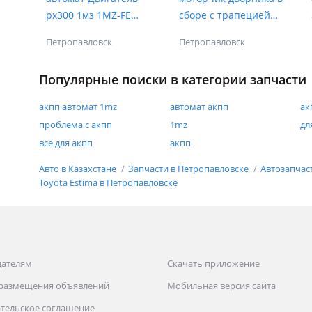
рх300 1мз 1MZ-FE
сборе с трапецией
RX300
для японских
Петропавловск
Петропавловск
автомобилей
Популярные поиски в категории запчасти
акпп автомат 1mz
автомат акпп
ак
проблема с акпп
1mz
дл
все для акпп
акпп
Авто в Казахстане
Запчасти в Петропавловске
Автозапчас
Toyota Estima в Петропавловске
дателям
Скачать приложение
 размещения объявлений
Мобильная версия сайта
тельское соглашение