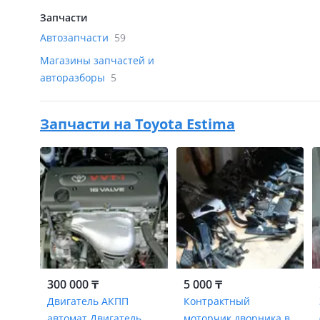
Запчасти
Автозапчасти
59
Магазины запчастей и
авторазборы
5
Запчасти на
Toyota Estima
300 000 ₸
5 000 ₸
Двигатель АКПП
Контрактный
автомат Двигатель
моторчик дворника в