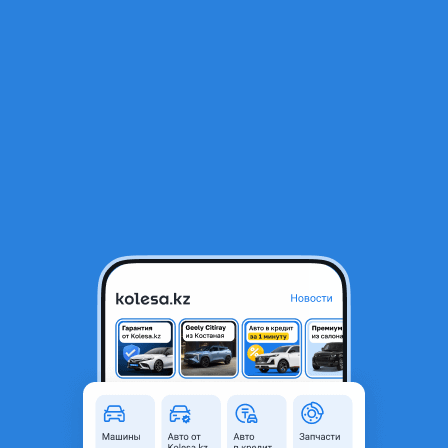
RU
Открыть приложение
В начало
1
/
2
Бампер
100 000 ₸
Город
Атырау, Атырауская область