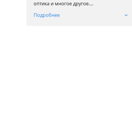
оптика и многое другое.
Мы на рынке автозапчастей более 10 лет.
Подробнее
Мы поможем найти вам нужную
запчасть.