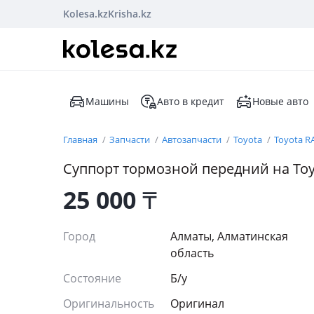
Kolesa.kz
Krisha.kz
Машины
Авто в кредит
Новые авто
Главная
Запчасти
Автозапчасти
Toyota
Toyota R
Суппорт тормозной передний на Toy
25 000
₸
Город
Алматы, Алматинская
область
Состояние
Б/y
Оригинальность
Оригинал