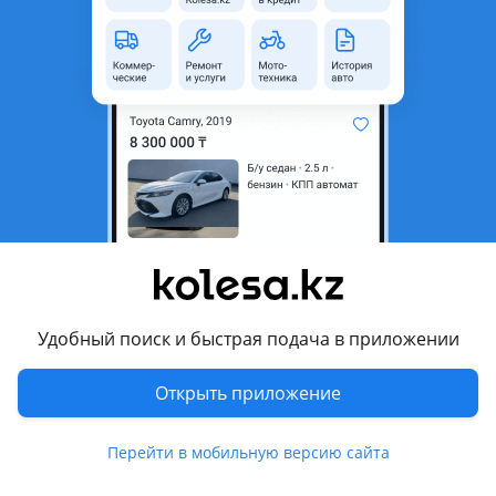
область
Состояние
Новая
Есть доставка
Да
Комментарий продавца
Полики на Тойота Ленд Круйзер 300
Новый в хорошем качестве
А так же есть и другие запчасти на данную марку по кузову
и оптика (оригинал и дубликат)
Удобный поиск и быстрая подача в приложении
Есть отправка по регионам через транспортные компании
Открыть приложение
Цену и актуальность объявлений уточняйте по номеру
телефона у менеджера!
Перейти в мобильную версию сайта
Перевести