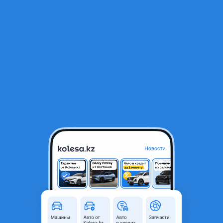
RU
Открыть приложение
1
/
7
Полики на Toyota Land Cruiser 300
55 000 ₸
Город
Алматы, Алматинская