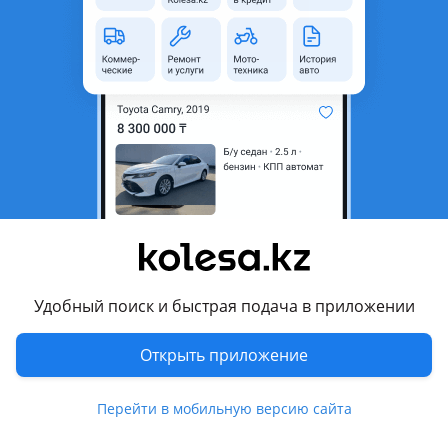
область
Состояние
Б/y
Оригинальность
Оригинал
Есть доставка
Да
Подходит на авто
Toyota Camry
2006 - 2009 XV40, 2009 - 2011 XV40 рестайлинг (V45)
Комментарий продавца
Удобный поиск и быстрая подача в приложении
ПРЕДВАРИТЕЛЬНО УТОЧНЯЙТЕ ЦЕНУ И НАЛИЧИЕ у наших
менеджеров или пишите по указанным номерам.
Открыть приложение
ASPARA MOTORS предлагает широкий ассортимент
автозапчасти на марки такие как TOYOTA, LEXUS, NISSAN,
Перейти в мобильную версию сайта
Mazda, MITSUBISHI PAJERO, VOLKSWAGEN TOUAREG, RANGE
ROVER, LAND ROVER, MERCEDES по доступным ценам, в