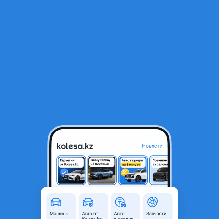
RU
Открыть приложение
1
/
4
Генератор на Toyota Camry XV45 2AR-FE 2.5л
25 000 ₸
Город
Алматы, Алматинская