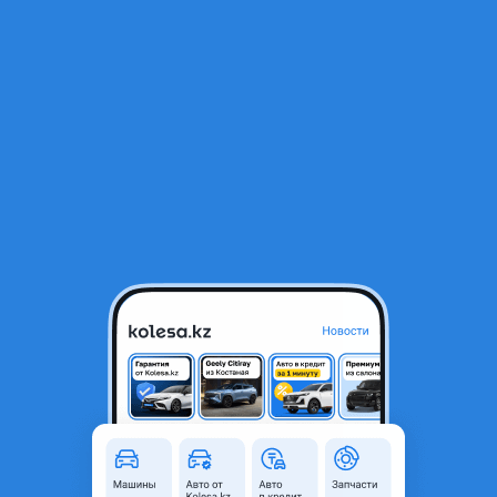
RU
Открыть приложение
1
/
3
АКПП (коробка, автомат)
360 000 ₸
Город
Астана, Акмолинская