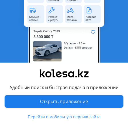
область
Состояние
Б/y
Есть доставка
Да
Подходит на авто
Toyota Aristo
2000 - 2004 1 поколение (S160) рестайлинг
Lexus GS 300
1997 - 2000 2 поколение (S16), 2000 - 2004 2 поколение
рестайлинг (S16)
Удобный поиск и быстрая подача в приложении
Комментарий продавца
Открыть приложение
5 ступка.35-50LS.
Оригинал. Привозные из Японии.
Перейти в мобильную версию сайта
Фото по запросу.
Отправка в регионы.