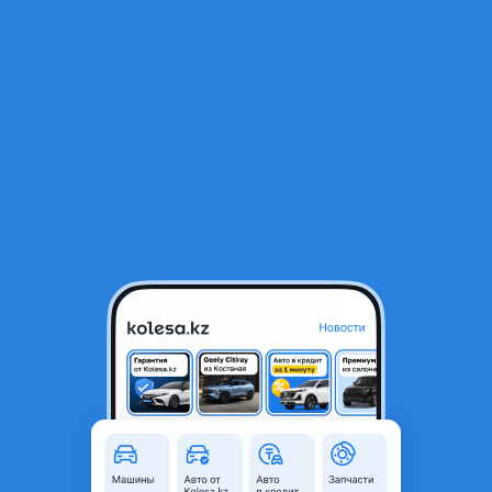
RU
Открыть приложение
1
/
6
31: 10, 5 R15.LT. VENOM POWER XT2
87 500 ₸
Город
Алматы, Алматинская