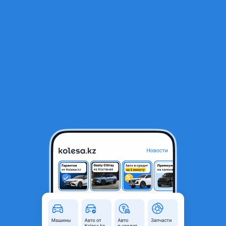
RU
Открыть приложение
1
/
16
Infiniti QX55 Essential 2024 года
31 990 000 ₸
Новая
Проверенный продавец
Объявление находится в архиве и может быть