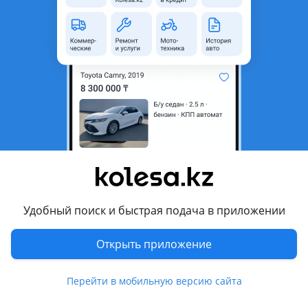
неактуальным.
Поколение
2021 - н.в. 1 поколение
Кузов
Кроссовер
Объем двигателя, л
2 (бензин)
Коробка передач
Вариатор
Привод
Полный привод
Руль
Слева
Цвет
синий
Растаможен в Казахстане
Да
Удобный поиск и быстрая подача в приложении
Комментарий продавца
Открыть приложение
INFINITI Astana — Официальный Дилерский Центр INFINITI
Перейти в мобильную версию сайта
Предоставляет Вашему вниманию: