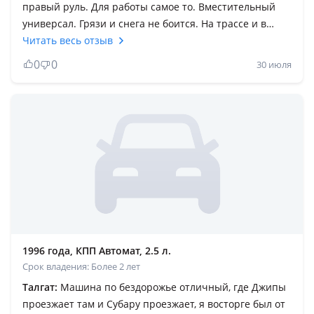
правый руль. Для работы самое то. Вместительный
универсал. Грязи и снега не боится. На трассе и в
городе ведет себя уверенно.100 плюсов можно
Читать весь отзыв
перечислить и 1 минус это то что у них болезнь арки
0
0
30 июля
и стаканы гниют. Если сварить для себя вообще цены
не будет! Следить за маслом и водой. Горы песок снег
не чухает. Тем более если стоят грязевые шины как у
меня. Брал для работы инструменты перевозить, 3
метровые правилы смело залетают в салон. И еще на
крыше багажник есть
1996 года, КПП Автомат, 2.5 л.
Срок владения: Более 2 лет
Талгат:
Машина по бездорожье отличный, где Джипы
проезжает там и Субару проезжает, я восторге был от