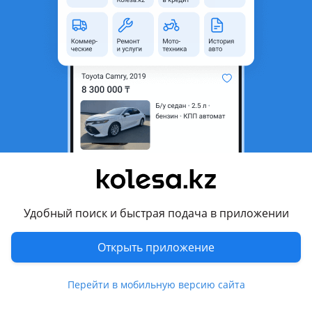
неактуальным.
аварийная/не на ходу
Город
Шымкент, Туркестанская
область
Поколение
1994 - 1999 1 поколение
Кузов
Универсал
Объем двигателя, л
2.5 (бензин)
Коробка передач
Автомат
Привод
Полный привод
Удобный поиск и быстрая подача в приложении
Руль
Слева
Цвет
синий
Открыть приложение
Растаможен в Казахстане
Нет
Перейти в мобильную версию сайта
Комментарий продавца