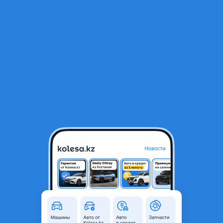
RU
Открыть приложение
1
/
8
Subaru Outback 1997 года
800 000 ₸
Объявление находится в архиве и может быть