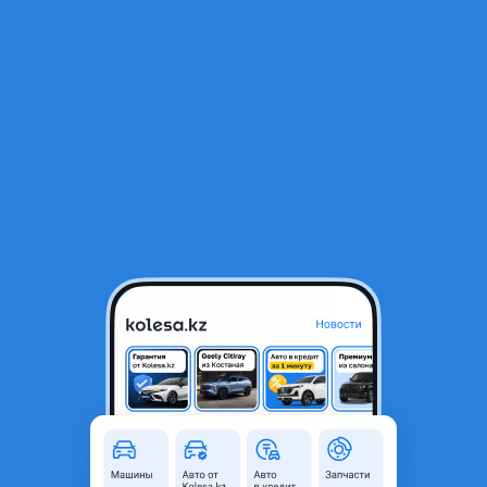
RU
Открыть приложение
В начало
1
/
2
Генератор
50 000 ₸
Объявление находится в архиве и может быть