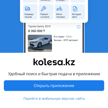
неактуальным.
Город
Алматы, Алматинская
область
Состояние
Б/y
Код запчасти
4566788
Есть доставка
Да
Комментарий продавца
В хор сост 2.5
Удобный поиск и быстрая подача в приложении
Перевести
Открыть приложение
Другие объявления продавца
Алмас
Перейти в мобильную версию сайта