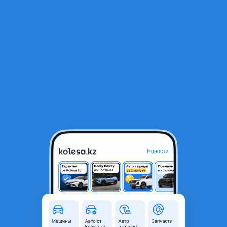
RU
Открыть приложение
В начало
1
/
2
КАПОТ (СЕРЫЙ) (АЛЮМИНИЕВЫЙ)
400 000 ₸
Город
Алматы, Алматинская