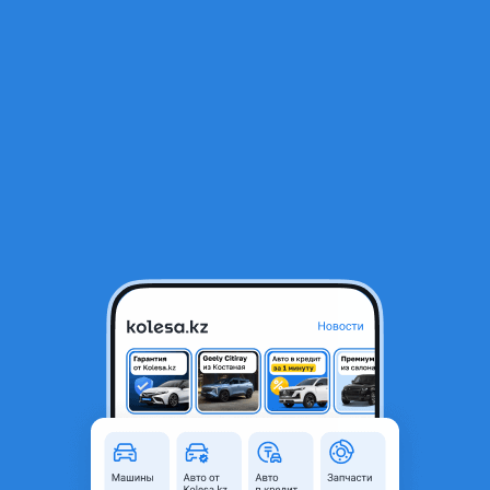
RU
Открыть приложение
1
/
7
Заглушка бампера крышка буксировочного крюка Камри 70
10 000 ₸
Город
Астана, Акмолинская