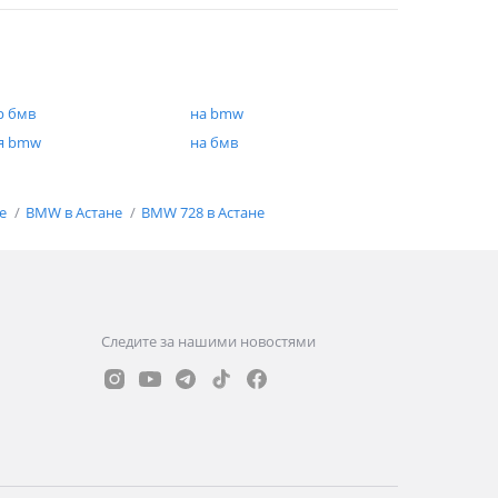
р бмв
на bmw
я bmw
на бмв
не
BMW в Астане
BMW 728 в Астане
Следите за нашими новостями