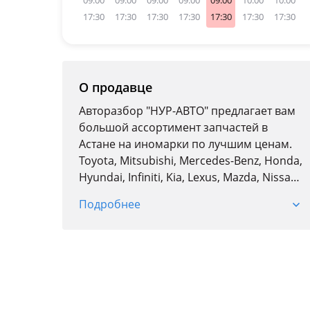
09:00
09:00
09:00
09:00
09:00
10:00
10:00
17:30
17:30
17:30
17:30
17:30
17:30
17:30
О продавце
Авторазбор "НУР-АВТО" предлагает вам
большой ассортимент запчастей в
Астане на иномарки по лучшим ценам.
Toyota, Mitsubishi, Mercedes-Benz, Honda,
Hyundai, Infiniti, Kia, Lexus, Mazda, Nissan,
Subaru и др.
Подробнее
У нас вы можете найти даже самые
редкие детали.
— бамперы передние и задние;
— капоты;
— крылья передние;
— двери передние, задние, левые,