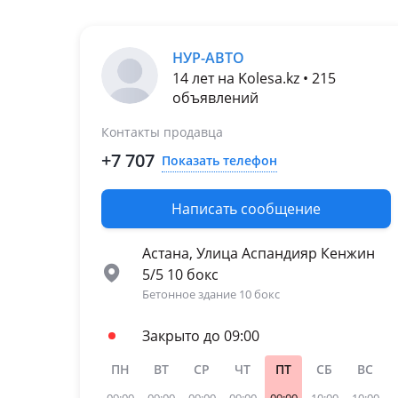
НУР-АВТО
14 лет на Kolesa.kz • 215
объявлений
Контакты продавца
+7 707
Показать телефон
Написать сообщение
Астана, Улица Аспандияр Кенжин
5/5 10 бокс
Бетонное здание 10 бокс
Закрыто до 09:00
ПН
ВТ
СР
ЧТ
ПТ
СБ
ВС