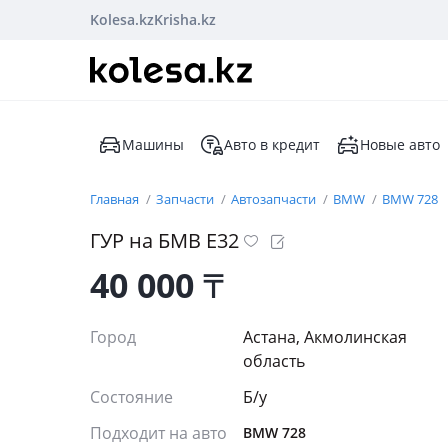
Kolesa.kz
Krisha.kz
Машины
Авто в кредит
Новые авто
Главная
Запчасти
Автозапчасти
BMW
BMW 728
ГУР на БМВ Е32
40 000
₸
Город
Астана, Акмолинская
область
Состояние
Б/y
Подходит на авто
BMW 728