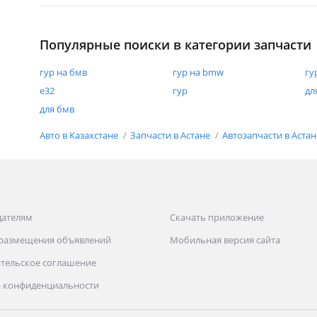
Популярные поиски в категории запчасти
гур на бмв
гур на bmw
гу
е32
гур
дл
для бмв
Авто в Казахстане
Запчасти в Астане
Автозапчасти в Аста
дателям
Скачать приложение
 размещения объявлений
Мобильная версия сайта
тельское соглашение
 конфиденциальности