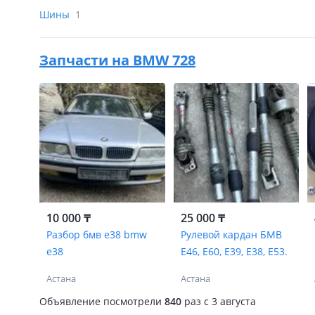
Шины
1
Запчасти на
BMW 728
10 000 ₸
25 000 ₸
Разбор бмв е38 bmw
Рулевой кардан БМВ
e38
Е46, Е60, Е39, Е38, Е53.
Астана
Астана
Объявление посмотрели
840
раз
c 3 августа