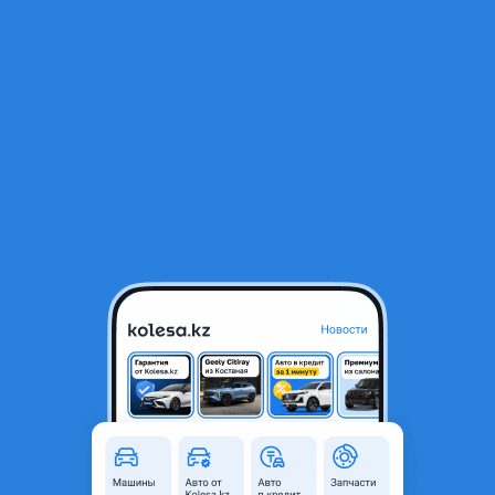
RU
Открыть приложение
1
/
3
Амортизатор капота
8 000 ₸
Объявление находится в архиве и может быть