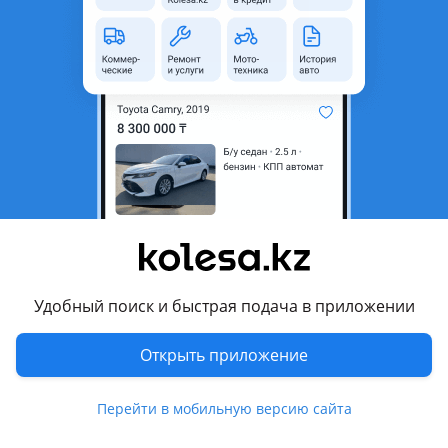
неактуальным.
Город
Алматы, Алматинская
область
Состояние
Новая
Есть доставка
Да
Комментарий продавца
Торсионы
Производство Тайвань
Так же имеется доставка по городу и отправка в Регионы
Удобный поиск и быстрая подача в приложении
Цену и наличие уточняйте по телефону
Открыть приложение
Перевести
Перейти в мобильную версию сайта
© 2006 — 2026 АО Колеса
Главная
Полная версия