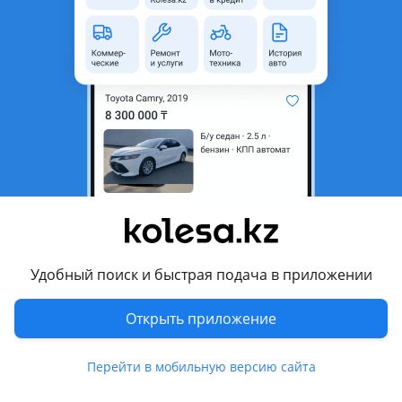
область
Состояние
Б/y
Код запчасти
14411VX102
Комментарий продавца
Продам турбину в отличном состоянии на дизельный
двигатель ZD30 объемом 3.0 литра для автомобилей Nissan
Caravan кузов E25. Доставлена из Японии. Актуальные
цены уточняйте по телефону
Перевести
Удобный поиск и быстрая подача в приложении
Показать на карте
Открыть приложение
Другие объявления продавца
Перейти в мобильную версию сайта
Авторазбор SG Japan Parts