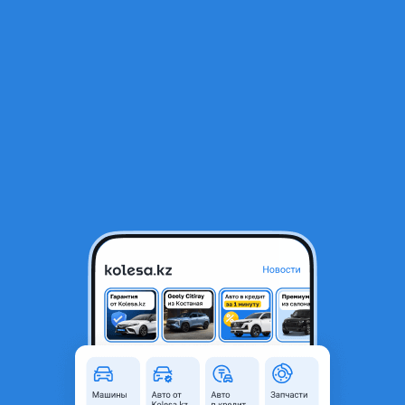
RU
Открыть приложение
1
/
4
Турбина Nissan Caravan ZD30
100 000 ₸
Город
Алматы, Алматинская