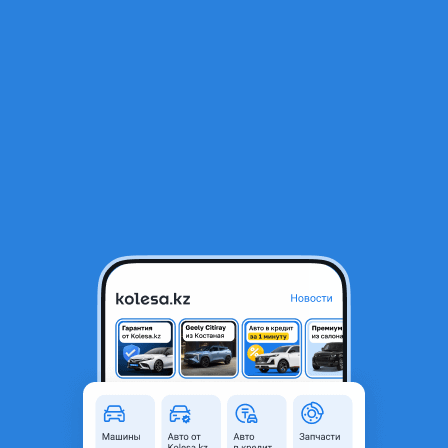
RU
Открыть приложение
В начало
1
/
2
АКПП коробка автомат Toyota
450 000 ₸
Город
Алматы, Алматинская