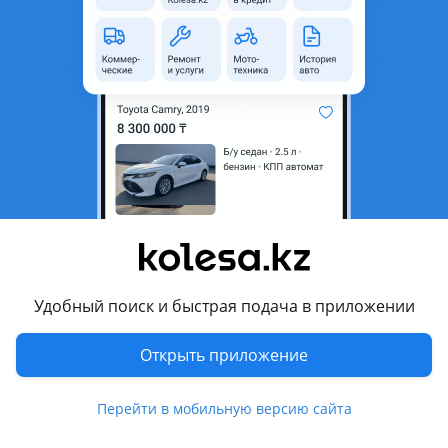
область
Состояние
Б/y
Есть доставка
Да
Подходит на авто
Toyota Camry
2001 - 2004 XV30, 2004 - 2006 XV30 рестайлинг (V35), 2006 -
2009 XV40
Комментарий продавца
АКПП коробка автомат Toyota 2.4
Удобный поиск и быстрая подача в приложении
Toyota Camry тойота Камри
Япония привозная
Открыть приложение
Отличное состояние
Маленький пробег до 80, 000 км
Перейти в мобильную версию сайта
Большой выбор