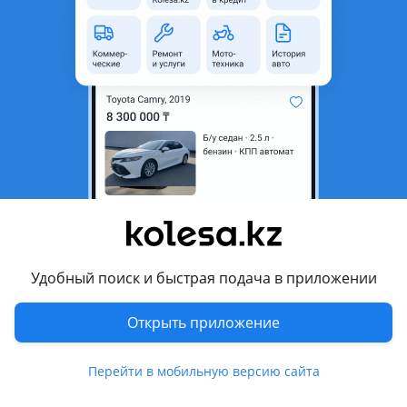
Объявление находится в архиве и может быть
неактуальным.
Город
Алматы, Алматинская
область
Состояние
Б/y
Оригинальность
Оригинал
Код запчасти
06F133482B
Есть доставка
Да
Комментарий продавца
Удобный поиск и быстрая подача в приложении
Регулятор дроссельной заслонки Фольксваген Пассат Б6
Открыть приложение
Volkswagen Passat B6 БУ Оригинал в отличном состоянии
St/24b
Перейти в мобильную версию сайта
06F133482B