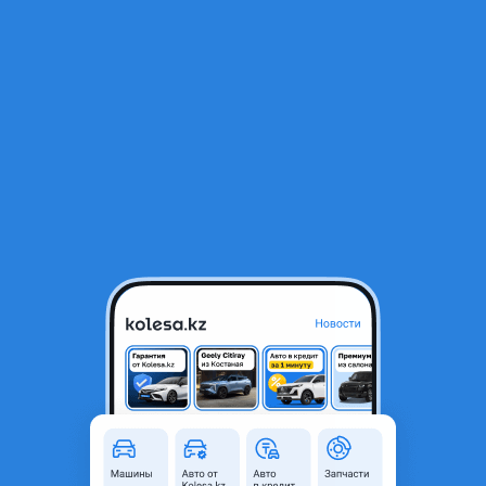
RU
Открыть приложение
В начало
1
/
2
Дроссельная заслонка Фольксваген Пассат Б6 Volkswagen Passat
B6
35 000 ₸