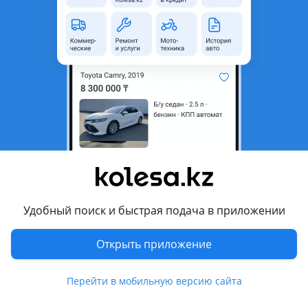
область
Состояние
Б/y
Есть доставка
Да
Подходит на авто
Volvo XC90
2002 - 2006 1 поколение (275), 2006 - 2014 1 поколение
рестайлинг (275)
Комментарий продавца
В хорошем состоянии. Оригинал
Удобный поиск и быстрая подача в приложении
Привозные из Японии
Можем отправить во все регионы РК.
Открыть приложение
Контрактные автозапчасти из Японии.
Перейти в мобильную версию сайта
Напишите и мы обязательно вам ответим.