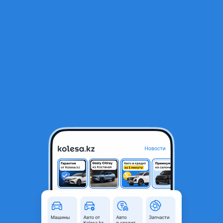
RU
Открыть приложение
В начало
1
/
2
Климат контроль Volvo XC90
20 000 ₸
Город
Алматы, Алматинская