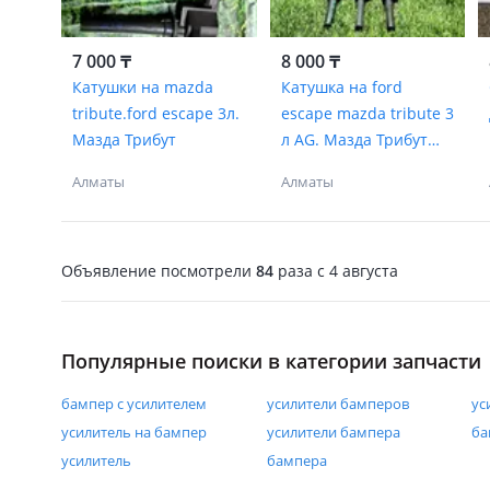
7 000 ₸
8 000 ₸
Катушки на mazda
Катушка на ford
tribute.ford escape 3л.
escape mazda tribute 3
Мазда Трибут
л AG. Мазда Трибут
Ескейп
Алматы
Алматы
Объявление посмотрели
84
раза
c 4 августа
Популярные поиски в категории запчасти
бампер с усилителем
усилители бамперов
ус
усилитель на бампер
усилители бампера
ба
усилитель
бампера