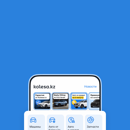
RU
Открыть приложение
1
/
13
Передняя накладка Рекс для w906 Sprinter дорестайлинг
70 000 ₸
Город
Алматы, Алматинская