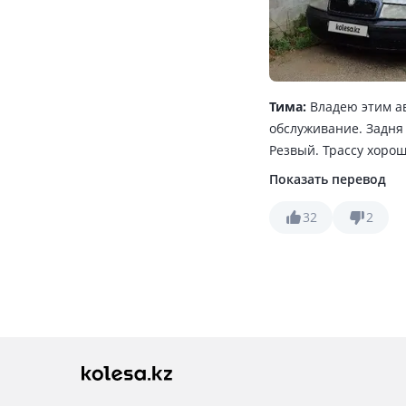
Тима:
Владею этим ав
обслуживание. Задня
Резвый. Трассу хорош
городу 7.8литров. По 
Показать перевод
Потом узнавал. Запчас
32
2