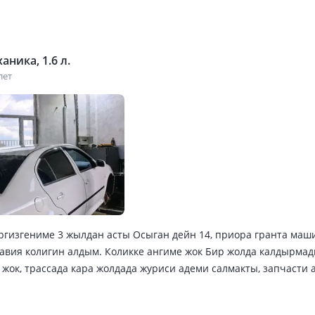
аника, 1.6 л.
лет
ргизгениме 3 жылдан асты Осыган дейн 14, приора гранта ма
авия колигин алдым. Коликке ангиме жок Бир жолда калдырмад
 жок, трассада кара жолдада журиси адеми салмакты, запчасти 
ть келе береди, кузов оцинкованный ширик атымен жок, биздер
ан, смело алуга кенес берем 3-4 миллионга ваз колигин алган