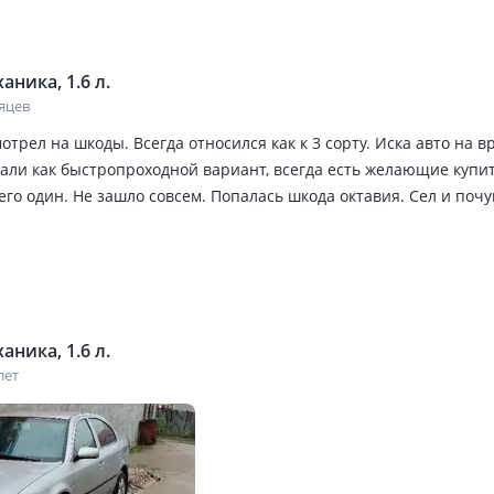
ыздар бундай коликтер Россия да коп казактар камри болса ор
аника, 1.6 л.
сяцев
отрел на шкоды. Всегда относился как к 3 сорту. Иска авто на в
вали как быстропроходной вариант, всегда есть желающие купи
его один. Не зашло совсем. Попалась шкода октавия. Сел и поч
. Ездил и на камри 35 2005, 100 крузак 2006, рав 4, мерсы, мазд
апчасти копейки стоят, подходят от фольксвагена, совместное пр
е 6 литров, город 10л с пробками и газовкой. Ходовка мягкая.
посвежее брать октавию. Зашла машинка. Насчет печки была п
 печку и нет проблемы.
аника, 1.6 л.
лет