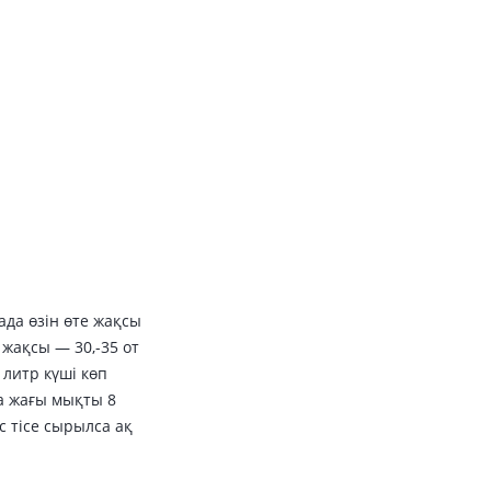
ада өзін өте жақсы
жақсы — 30,-35 от
литр күші көп
а жағы мықты 8
с тісе сырылса ақ