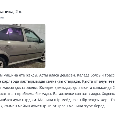
аника, 2 л.
лет
ім машина өте жақсы. Асты аласа демесен. Қалада болсын трасс
н қарларда лақтырмайды салмақты отырады. Қыста от алуы өте 
да жақсы қыста жылы. Жылдам қимылдарды авгонға шыққанда 2 
 жағынан проблема болмады. Багажникке көп зат сияды. Ходовк
инблок ауыстырдым. Машина шірімейді екен бір жақсы жері. Та
Уақытымен майын ауыстырып отырсан машина жүре береді.