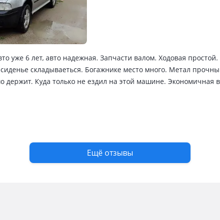
то уже 6 лет, авто надежная. Запчасти валом. Ходовая простой.
 сиденье складываеться. Богажнике место много. Метал прочны
о держит. Куда только не ездил на этой машине. Экономичная 
трассе 6, 5лит. Сначало не хотель покупат так как думал запчаст
ти очень много.,.,.
Ещё отзывы