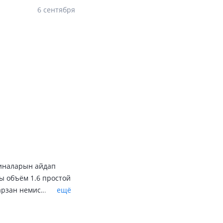
6 сентября
шиналарын айдап
ы объём 1.6 простой
арзан немис
ещё
де багаланбаган
ша осыны алган мын