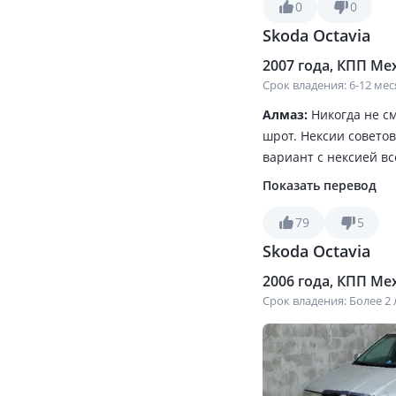
есе артык, байкасан
0
0
кореди
Skoda Octavia
2007 года, КПП Мех
Срок владения: 6-12 ме
Алмаз:
Никогда не см
шрот. Нексии совето
вариант с нексией вс
салона, посадки, хода
Показать перевод
2001, кашкай 2012. З
Экономичная на трасс
79
5
недооценена, думаю 
Skoda Octavia
перекинул шланги на
2006 года, КПП Мех
Срок владения: Более 2 