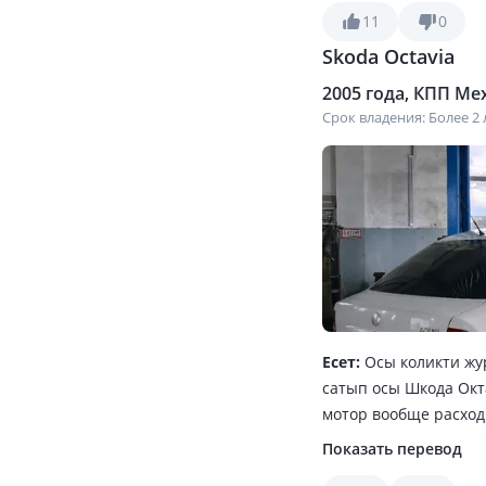
11
0
Skoda Octavia
2005 года, КПП Мех
Срок владения: Более 2 
Есет:
Осы коликти жу
сатып осы Шкода Окт
мотор вообще расход
коликтеринин запчас
Показать перевод
машина, багасыда арз