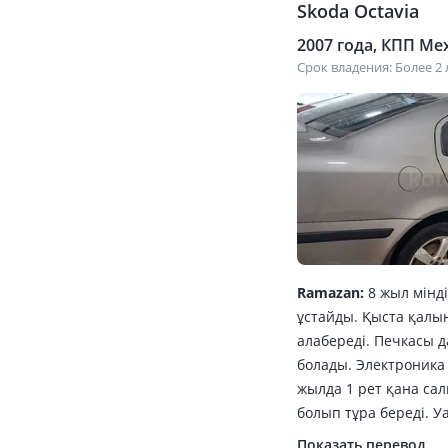
Skoda Octavia
2007 года, КПП Мех
Срок владения: Более 2 
Ramazan:
8 жыл мінд
ұстайды. Қыста қалы
алабереді. Печкасы 
болады. Электроника
жылда 1 рет қана сал
болып тұра береді. 
Показать перевод