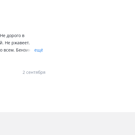
 Не дорого в
й. Не ржавеет.
во всем. Бензин ПО
ещё
и не найду на нее.
2 сентября