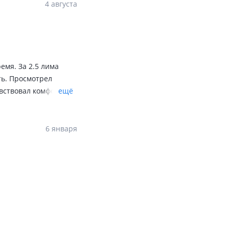
ыстар шкоданы Жаксы
4 августа
ремя. За 2.5 лима
ть. Просмотрел
увствовал комфорт от
ещё
ы, нисан примьера Р11
оизводство.
 В общем машина
6 января
роблема с обогревом,