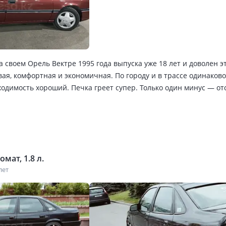
а своем Орель Вектре 1995 года выпуска уже 18 лет и доволен 
ая, комфортная и экономичная. По городу и в трассе одинаков
одимость хороший. Печка греет супер. Только один минус — от
тальном классный автомобиль! Если выпускались бы новые точн
 За годы эксплуатации ни разу не подвела. Хотя сейчас запчас
айские но всё равно можно найти более качественные и долгов
етую, если найдется более свежая покупайте. Не пожалеете.
мат, 1.8 л.
лет