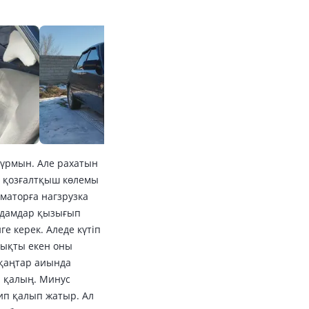
үрмын. Але рахатын
ы қозғалтқыш көлемы
маторға нагзрузка
адамдар қызығып
е керек. Аледе күтіп
мықты екен оны
 қаңтар аиында
 қалың. Минус
ип қалып жатыр. Ал