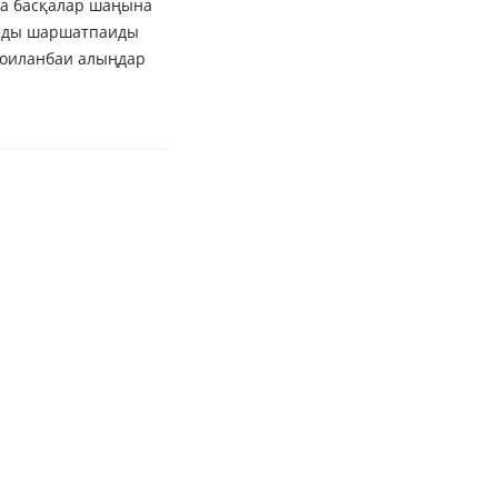
да басқалар шаңына
дамды шаршатпаиды
и оиланбаи алыңдар