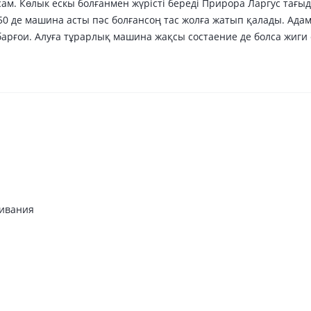
ам. Көлык ескы болғанмен жүрісті береді Прирора Ларгус тағы
50 де машина асты пәс болғансоң тас жолға жатып қалады. А
барғои. Алуға тұрарлық машина жақсы состаение де болса жиг
живания