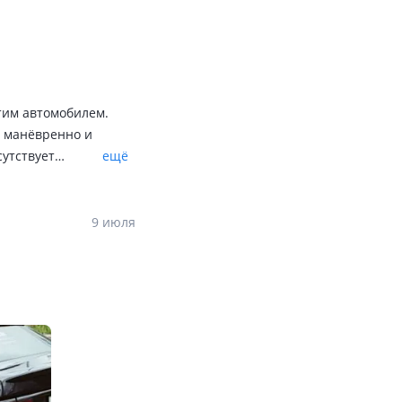
этим автомобилем.
о манёвренно и
сутствует
ещё
о такие Опелья я бы
ти на неё не
ечные. И они не
9 июля