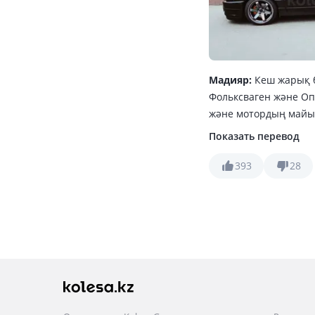
Мадияр:
Кеш жарық б
Фольксваген және Опе
және мотордың майын
еш қалыспайды бұл. Ж
Показать перевод
Для себя барлығын, 
Бұнымен әлі тоқтамай
393
28
Опель Вектраның — б
миллионник, қарапай
өзіме қатты ұнады, бе
— мен үшін, ең кереме