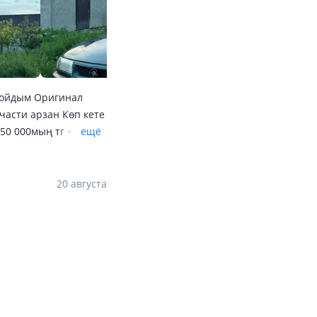
қойдым Оригинал
пчасти арзан Көп кете
50 000мың тг +
ещё
0 000тг Вентилятор
озной салдым R15
00 000 ақша кетті
20 августа