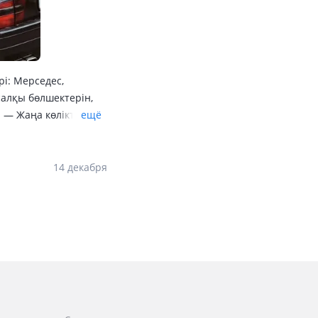
і: Мерседес,
салқы бөлшектерін,
 — Жаңа көліктерден,
ещё
ма, дым өкінбеймін!
овкалап алдым. —
м қаладағы, ең зор
14 декабря
автомат тұр. Моторы
аймын бұл көлікті,
рақ осы Опель вектрам