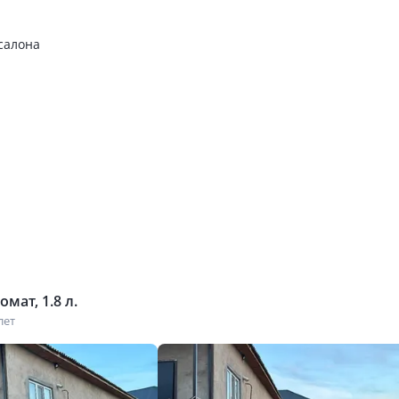
салона
мат, 1.8 л.
лет