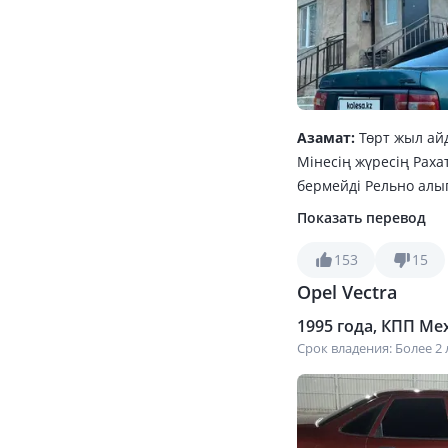
Азамат:
Төрт жыл ай
Мінесің жүресің Раха
бермейді Рельно алып
50мың май тасол сал
Показать перевод
2шт алдыңғы фара Ва
CDX диск оригинал 8
153
15
Алған адам рахатына
Opel Vectra
1995 года, КПП Мех
Срок владения: Более 2 