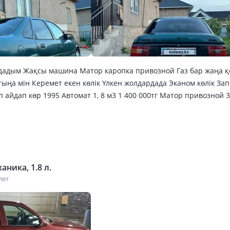
дадым Жақсы машина Матор каропка привозной Газ бар жаңа 
тыңа мін Керемет екен көлік Үлкен жолдардада Эканом көлік За
 айдап көр 1995 Автомат 1, 8 м3 1 400 000тг Матор привозной 3
уы Автомат Коробка привозной 300 000мың Газ жаңа қойдым 15
куум Глав цилиндр Ламбазон Көк датчик Коленвал датчик Прив
0мың тг 4шт зимный балон-100мың тг Ходовка 100мың тг Общ 1.2
 айдасын
аника, 1.8 л.
лет