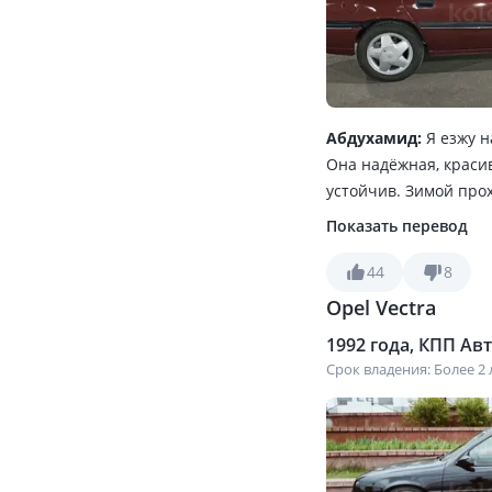
Абдухамид:
Я езжу н
Она надёжная, красив
устойчив. Зимой прох
кондиционер. А в ос
Показать перевод
купил необдумываясь.
оригинальные, а кит
44
8
дорогие. В общем сов
Opel Vectra
1992 года, КПП Авто
Срок владения: Более 2 