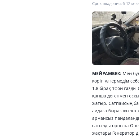
Срок владения: 6-12 ме
МЕЙРАМБЕК:
Мен бұ
көріп үлгермедім се
1.8 бірақ тфәи газд
қанша дегенмен еск
жатыр. Сатпаисың ба
аидаса быраз жылға 
армансыз пайдаланды
сатылды орнына Опе
жақтары Генератор д