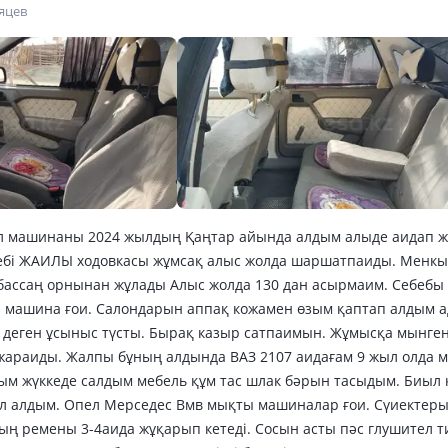
сяцев
л машинаны 2024 жылдың Қаңтар айында алдым алыде аидап ж
бебі ЖАИЛЫ ходовкасы жұмсақ алыс жолда шаршатпаиды. Менк
ы бассаң орнынан жұлады Алыс жолда 130 дан асырмаим. Себебы 
ы машина ғои. Салондарын аппақ кожамен өзым қаптап алдым 
 деген ұсыныс түсты. Бырақ казыр сатпаимын. Жұмысқа мынгенг
жараиды. Жалпы бұның алдында ВАЗ 2107 аидағам 9 жыл олда 
м жүккеде салдым мебель құм тас шлак бәрын тасыдым. Биыл
л алдым. Опел Мерседес Вмв мықты машиналар ғои. Сүиектеры
ың ремены 3-4аида жұқарып кетеді. Сосын асты пәс глушител т