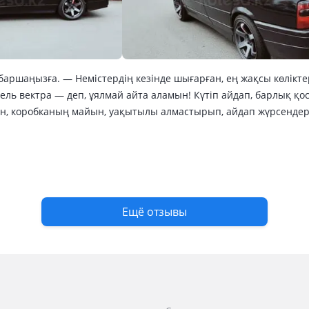
аршаңызға. — Немістердің кезінде шығарған, ең жақсы көліктер
ль вектра — деп, ұялмай айта аламын! Күтіп айдап, барлық қо
, коробканың майын, уақытылы алмастырып, айдап жүрсендер
олда қалдырмай, сынбай, тек зулап жүре береді. Сатып алғаны
по кузову жасап шықтым, түсін жаңартып бояп, толықтай полир
мын, по салону өзгертіп, жаңалайтын жерлері әлі жетеді. — Шы
ірі болады бұйырса! Коробкасы таза завод, керемет жапондық 
ым 8клапандық тұр, ең керемет моторлардың бірі. Ешқашан сатп
рекелі көлік бұл мен үшін. — Бұдан басқа да көліктерім бар, бі
Ещё отзывы
т көліктің бірі болып қалабереді.