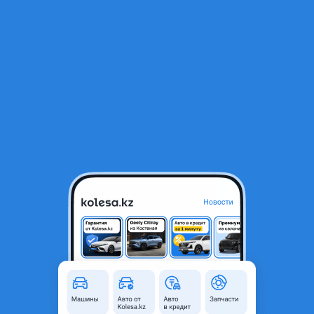
RU
Открыть приложение
Все отзывы
Оставить отзыв
Отзывы владельцев Hyundai
Accent 4 поколение (RB/RC)
Hyundai Accent
2014 года, КПП Механика, 1.4 л.
Срок владения: Более 2 лет
Баука:
Жалпы колик жаксы кала ишине, трассага 1.4 5
ступка аздау 6 ступка жаксы. Моторы 200 000 нан кеин май
расход басталады, менин машинам 230 000км. Журди от и
до замены 600-800гр. Май доливка жасаимын. Былай
ходовой жагы баскада жактары мыкты колик озиме унайды.
Тагы да не айтуга болады енди мына кургыр да 500 созге
жеткиз деид али жете алмаи жатырмын создик корым
таусылып жатыр енди. Негизи кай колик болмасын бариде