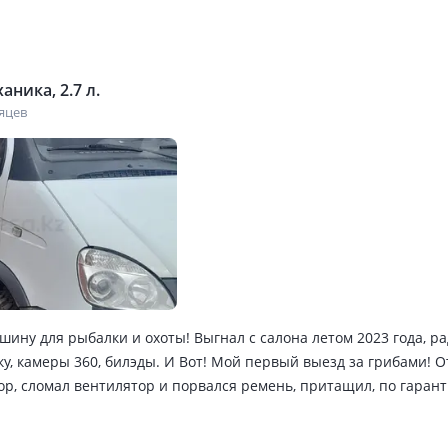
аника, 2.7 л.
сяцев
шину для рыбалки и охоты! Выгнал с салона летом 2023 года, р
у, камеры 360, билэды. И Вот! Мой первый выезд за грибами! О
ор, сломал вентилятор и порвался ремень, притащил, по гарант
, только по городу и опять эта же беда, чтоб не ждать 2 месяца
репление в течении дня и вуаля, я готов к новым приключениям