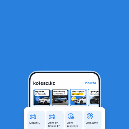
RU
Открыть приложение
Все отзывы
Оставить отзыв
Отзывы владельцев Toyota
Aristo 1 поколение (S160)
рестайлинг
Toyota Aristo
2004 года, КПП Автомат, 3 л.
Срок владения: Более 2 лет
Расул:
У меня это не первая аристо в 160м кузове.
Отличный, практичный автомобиль. Не дорогой в
обслуживании. Очень мягкий по подвеске. Трассу держит
очень хорошо, главное правильные шины и диски. У меня
был и 350 ый, в 190м кузове тоже хорошая машина, но
160ый больше по нравился. Особых проблем не было,