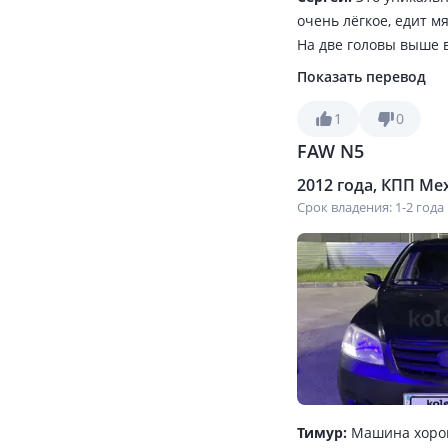
очень лёгкое, едит м
На две головы выше 
топлива за городом 
Показать перевод
морозил а печка жар
Зимой система abs мн
1
0
FAW N5
2012 года, КПП Мех
Срок владения: 1-2 года
Тимур:
Машина хорош