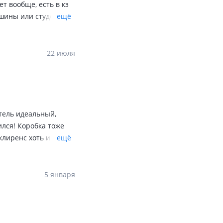
ет вообще, есть в кз
ашины или студенту
ещё
го лучше чем автоваз
облем, главное
22 июля
атель идеальный,
ился! Коробка тоже
клиренс хоть и
ещё
 Не пожалеете!
тировать его
5 января