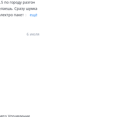
.5 по городу разгон
желаешь. Сразу шумка
электро пакет электро
ещё
рике если шумка она
 отличное. Спасибо
6 июля
 авто Управление