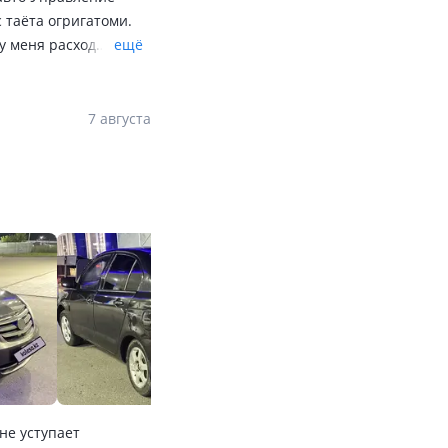
 таёта огригатоми.
у меня расход
ещё
ние кондиционер так
аже хрупкая девушка.
о всего 900 кг
7 августа
не уступает