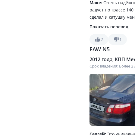
Маке:
Очень надёжный
радует по трассе 140
сделал и катушку мен
усилитель рулевого и
Показать перевод
тепло хорошо держитс
китаец
2
1
FAW N5
2012 года, КПП Мех
Срок владения: Более 2 
Сергей:
Это уникальн