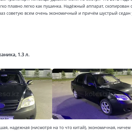
ягко плавно легко как пушинка. Надёжный аппарат, скопирован с
ваз советую всем очень экономичный и причём шустрый седан 
выходило 3.5 литра, подвеска независимая простая в обслужива
ила Сцепления гидравлика очень легко выжимать справиться д
ого выручает на экстренном торможения думаю из за массы авт
аника, 1.3 л.
ая, надежная (нисмотря на то что китай), экономичная, ничем 