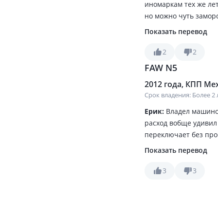
иномаркам тех же лет
но можно чуть замор
будет отличным выбор
Показать перевод
6; 7; 99; 10; 12; чет
хороший аккум или з
2
2
FAW N5
2012 года, КПП Мех
Срок владения: Более 2 
Ерик:
Владел машиной
расход вобще удивил 
переключает без проб
легковой автомобиль 
Показать перевод
Запчасти на этот авт
постоянно, убедился 
3
3