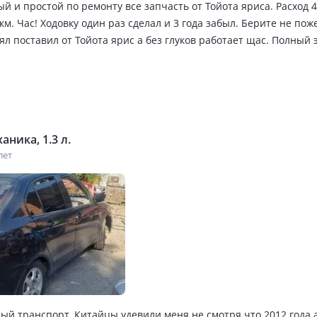
 и простой по ремонту все запчасть от Тойота яриса. Расход 4
 км. Час! Ходовку один раз сделал и 3 года забыл. Берите не по
ял поставил от Тойота ярис а без глуков работает щас. Полный 
 кондёр работает на ура печка огонь китаец но салоне как в Аф
я. Но когда хочется продавать цена маленький а удовольствие
аника, 1.3 л.
лет
ый транспорт. Китайцы удевили меня не смотря что 2012 года