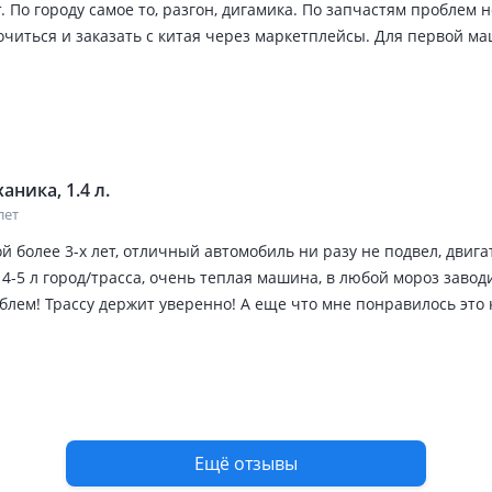
. По городу самое то, разгон, дигамика. По запчастям проблем н
очиться и заказать с китая через маркетплейсы. Для первой м
ом, экономичная во всем и ни чем не уступает другим, на мно
ырки и тд. Зимой показала себя очень отлично. Заводиться без пр
арядить перед зимой. Берите не жалейте.
аника, 1.4 л.
лет
 более 3-х лет, отличный автомобиль ни разу не подвел, двиг
4-5 л город/трасса, очень теплая машина, в любой мороз завод
лем! Трассу держит уверенно! А еще что мне понравилось это 
но высокий, проезжает без всяких проблем! Стоит своих денег!
омобиль все есть! Это лучше чем купить старый пассат и ремон
сам на своем примере!
Ещё отзывы